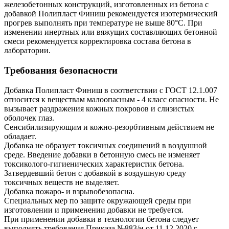
железобетонных конструкций, изготовленных из бетона с
добавкой Полипласт Финиш рекомендуется изотермический
прогрев выполнять при температуре не выше 80°С. При
изменении инертных или вяжущих составляющих бетонной
смеси рекомендуется корректировка состава бетона в
лаборатории.
Требования безопасности
Добавка Полипласт Финиш в соответствии с ГОСТ 12.1.007
относится к веществам малоопасным - 4 класс опасности. Не
вызывает раздражения кожных покровов и слизистых
оболочек глаз.
Сенсибилизирующим и кожно-резорбтивным действием не
обладает.
Добавка не образует токсичных соединений в воздушной
среде. Введение добавки в бетонную смесь не изменяет
токсиколого-гигиенических характеристик бетона.
Затвердевший бетон с добавкой в воздушную среду
токсичных веществ не выделяет.
Добавка пожаро- и взрывобезопасна.
Специальных мер по защите окружающей среды при
изготовлении и применении добавки не требуется.
При применении добавки в технологии бетона следует
выполнять требования Приказа №883/н от 11.12.2020 г