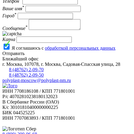
Телефон
*
Ваше имя
*
Город
*
Сообщение
Капча
Я соглашаюсь с
обработкой персональных данных
Отправить
Ближайший офис
г.
Москва
,
107078, г. Москва, Садовая-Спасская улица, 28
8 (48762) 2-09-70
8 (48762) 2-09-50
polyplast-moscow@polyplast-nm.ru
ИНН 7708186108 / КПП 771801001
Р/с 40702810238180132023
В Сбербанке России (ОАО)
К/с 30101810400000000225
БИК 044525225
ИНН 7707083893 / КПП 771801001