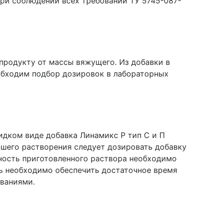
при соблюдении всех требований ТУ 5745-087-
продукту от массы вяжущего. Из добавки в
еобходим подбор дозировок в лабораторных
идком виде добавка Линамикс Р тип С и П
учшего растворения следует дозировать добавку
тность приготовленного раствора необходимо
сь необходимо обеспечить достаточное время
ваниями.