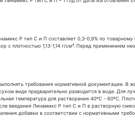
 Линамикс Р тип С и П – 1 год от даты изготовления (
амикс Р тип С и П составляет 0,3-0,9% по товарному 
р с плотностью 1,13-1,14 г/см³. Перед применением н
выполнять требования нормативной документации. В ж
 сухом виде предварительно разводится в воде. Для л
льная температура для растворения 40ºС - 60ºС. Пло
сле введения Линамикс Р тип С и П в растворную сме
еления добавки в соответствии с нормативными требо